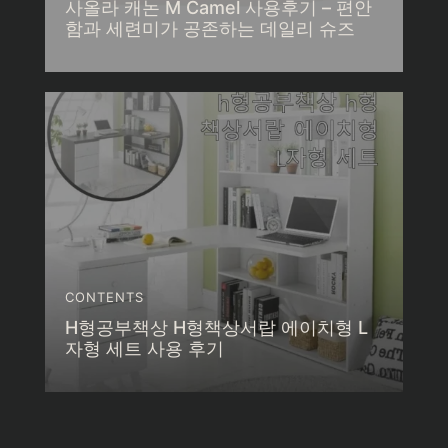
사올라 캐논 M Camel 사용후기 – 편안
함과 세련미가 공존하는 데일리 슈즈
CONTENTS
H형공부책상 H형책상서랍 에이치형 L
자형 세트 사용 후기