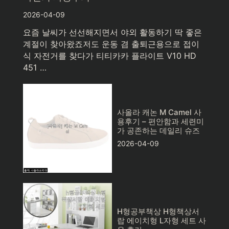
2026-04-09
요즘 날씨가 선선해지면서 야외 활동하기 딱 좋은
계절이 찾아왔죠저도 운동 겸 출퇴근용으로 접이
식 자전거를 찾다가 티티카카 플라이트 V10 HD
451 …
사올라 캐논 M Camel 사
용후기 – 편안함과 세련미
가 공존하는 데일리 슈즈
2026-04-09
H형공부책상 H형책상서
랍 에이치형 L자형 세트 사