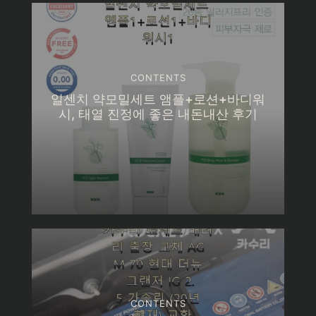
CONTENTS
일센치 약모밀세트 앰플+로션+바디워
시, 태열 진정에 좋은 내돈내산 후기
CONTENTS