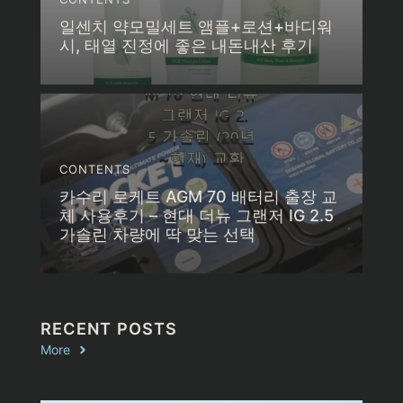
일센치 약모밀세트 앰플+로션+바디워
시, 태열 진정에 좋은 내돈내산 후기
CONTENTS
카수리 로케트 AGM 70 배터리 출장 교
체 사용후기 – 현대 더뉴 그랜저 IG 2.5
가솔린 차량에 딱 맞는 선택
RECENT POSTS
More